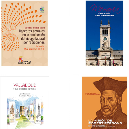
SUIKA. EXOTIC LIFE
MIEL LAVEGUILLA.
IDENTIDAD CORPORATIVA
PACKAGING & MERCHANDISING
→
→
I Master de Nutrición y dieté
culinaria en gastronomía.
yudar Investments Limited
Universidad Complutense 
Madrid.
IDENTIDAD CORPORATIVA
PROYECTOS GASTRO-ENOLÓGICO
→
PUBLICIDAD
→