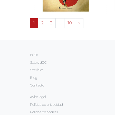
1
2
3
…
10
»
AOO Business Angels
G
IDENTIDAD CORPORATIVA
→
Inicio
Sobre dDC
Servicios
Blog
Contacto
Jo
IV Encuentro Internacional de
a
Aviso legal
Editores en Castilla y León
r
Política de privacidad
DISEÑO GRÁFICO
Política de cookies
→