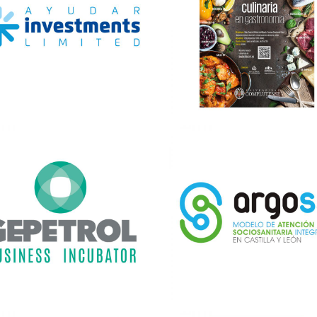
cones con fantasma II – Ecos
Dalí a escena
de Ansúrez
DISEÑO EDITORIAL
DISEÑO EDITORIAL
→
→