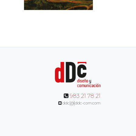
ión
tilla
Visita a Abadía Retuerta
PROYECTOS GASTRO-ENOLÓGICOS
→
983 21 78 21
ddc[@]ddc-com.com
Memoria de los moriscos –
asa
Sociedad Estatal de
Conmemoraciones Culturales.
Biblioteca Nacional de España
DISEÑO EDITORIAL