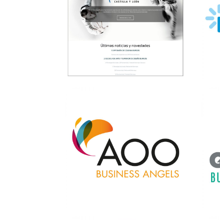
Rin
Miel Meles
PACKAGING & MERCHANDISING
→