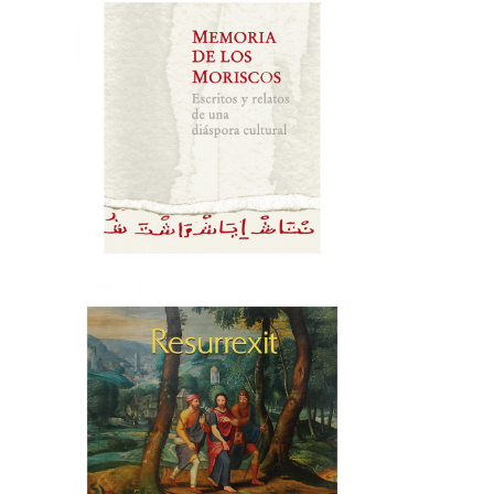
La Universidad de Salamanca,
Ochocientos Años – Junta de
Castilla y León y Universidad de
Salamanca
DISEÑO EDITORIAL
→
tica
Museo de los Mártires Lasalianos
de
de Turón en Bujedo (Burgos)
EVENTOS & STANDS
S ·
→