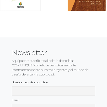
ARGOSS – Modelo de atenc
epetrol Business Incubator
sociosanitaria integrada de Cas
y León
IDENTIDAD CORPORATIVA
IDENTIDAD CORPORATIVA
→
→
Newsletter
Aquí puedes suscribirte al boletín de noticias
"COMUNIQUÉ" con el que periódicamente te
informaremos sobre nuestros proyectos y el mundo del
diseño, del arte y la publicidad.
Nombre o nombre completo
rnada técnica sobre aspectos
Memoria Centenario de la C
ctuales en la evaluación del
Consistorial
iesgo laboral por radiaciones
DISEÑO EDITORIAL
Email
DISEÑO GRÁFICO
→