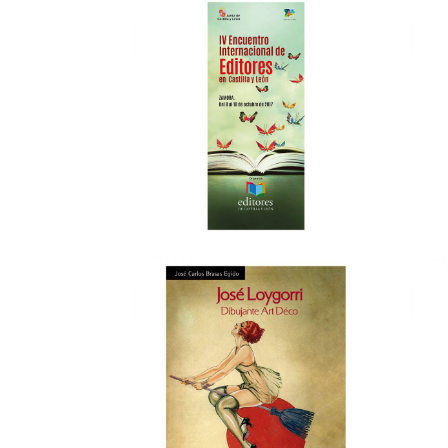
Repensar políticas culturales
locales
DISEÑO GRÁFICO
→
Web Campeonato Skills Castilla y
A
León 2018
WEB & MULTIMEDIA
→