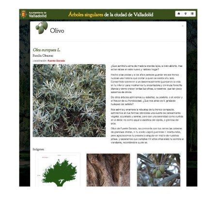
Web señoritoespañol.com
WEB & MULTIMEDIA
→