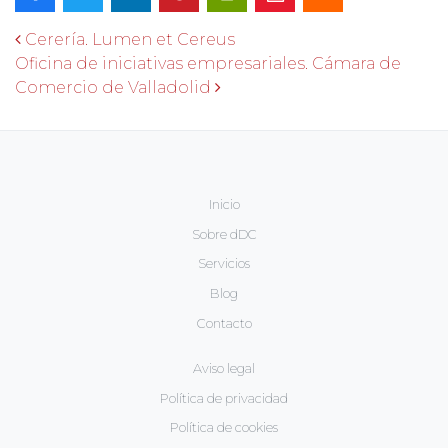
Navegación de entradas
Cerería. Lumen et Cereus
Oficina de iniciativas empresariales. Cámara de
Comercio de Valladolid
Inicio
Sobre dDC
Servicios
Blog
Contacto
Aviso legal
Política de privacidad
Política de cookies