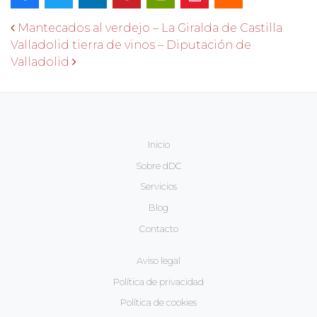
Navegación de entradas
Mantecados al verdejo – La Giralda de Castilla
Valladolid tierra de vinos – Diputación de
Valladolid
Inicio
Sobre dDC
Servicios
Blog
Contacto
Aviso legal
Política de privacidad
Política de cookies