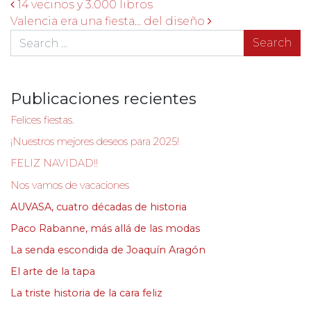
Navegación de entradas
14 vecinos y 3.000 libros
Valencia era una fiesta… del diseño
Search
Publicaciones recientes
Felices fiestas.
¡Nuestros mejores deseos para 2025!
FELIZ NAVIDAD!!
Nos vamos de vacaciones
AUVASA, cuatro décadas de historia
Paco Rabanne, más allá de las modas
La senda escondida de Joaquín Aragón
El arte de la tapa
La triste historia de la cara feliz