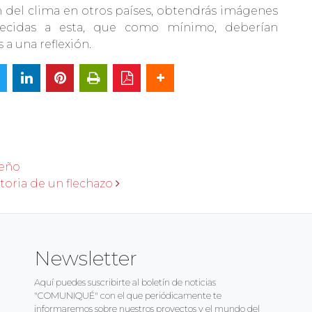
n del clima en otros países, obtendrás imágenes
ecidas a esta, que como mínimo, deberían
 a una reflexión.
adas
seño
storia de un flechazo
Newsletter
Aquí puedes suscribirte al boletín de noticias
"COMUNIQUÉ" con el que periódicamente te
informaremos sobre nuestros proyectos y el mundo del