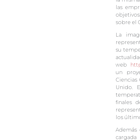
las empr
objetivo
sobre el 
La imag
represen
su temper
actuali
web
htt
un proye
Ciencias
Unido. E
temperat
finales 
represen
los últi
Además d
cargada 