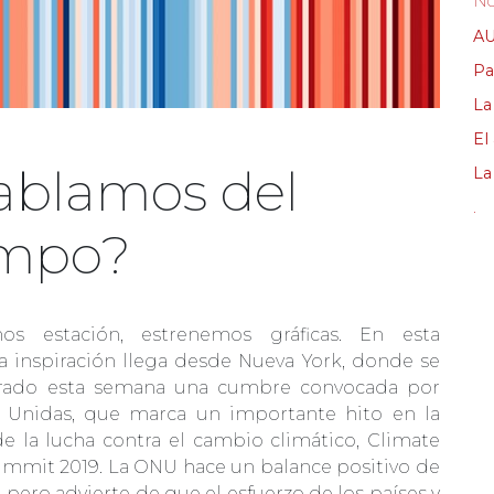
No
AU
Pa
La
El
ablamos del
La 
.
empo?
mos estación, estrenemos gráficas. En esta
la inspiración llega desde Nueva York, donde se
brado esta semana una cumbre convocada por
 Unidas, que marca un importante hito en la
de la lucha contra el cambio climático, Climate
ummit 2019. La ONU hace un balance positivo de
 pero advierte de que el esfuerzo de los países y