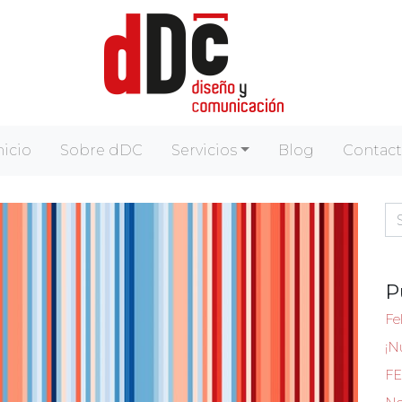
nicio
Sobre dDC
Servicios
Blog
Contac
Se
P
Fel
¡N
FE