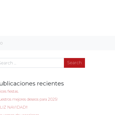
to
arch
ublicaciones recientes
ices fiestas.
uestros mejores deseos para 2025!
LIZ NAVIDAD!!