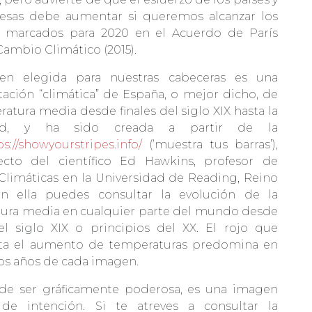
esas debe aumentar si queremos alcanzar los
s marcados para 2020 en el Acuerdo de París
Cambio Climático (2015).
en elegida para nuestras cabeceras es una
tación “climática” de España, o mejor dicho, de
atura media desde finales del siglo XIX hasta la
dad, y ha sido creada a partir de la
ps://showyourstripes.info/
(‘muestra tus barras’),
cto del científico Ed Hawkins, profesor de
 Climáticas en la Universidad de Reading, Reino
n ella puedes consultar la evolución de la
ura media en cualquier parte del mundo desde
del siglo XIX o principios del XX. El rojo que
ta el aumento de temperaturas predomina en
mos años de cada imagen.
e ser gráficamente poderosa, es una imagen
de intención. Si te atreves a consultar la