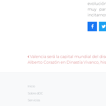
evolució
muy par
incitarnos
Navegación de entr
Valencia será la capital mundial del di
Alberto Corazón en Dinastía Vivanco, hi
Inicio
Sobre dDC
Servicios