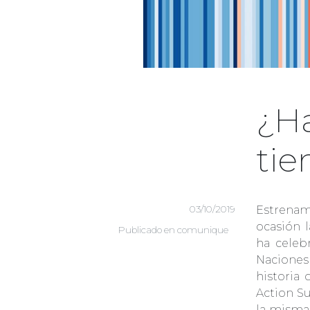
¿H
ti
03/10/2019
Estrena
ocasión 
Publicado en
comunique
ha cele
Naciones
historia 
Action S
la misma,