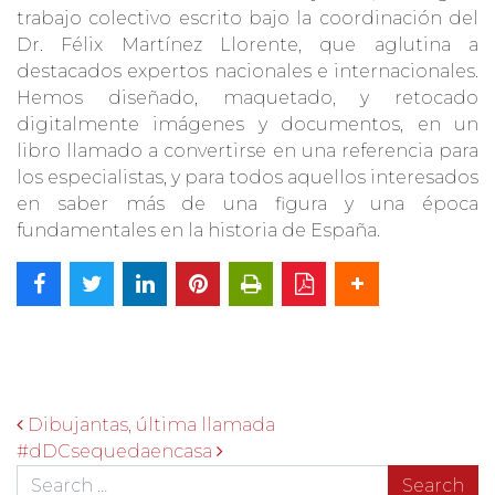
trabajo colectivo escrito bajo la coordinación del
Dr. Félix Martínez Llorente, que aglutina a
destacados expertos nacionales e internacionales.
Hemos diseñado, maquetado, y retocado
digitalmente imágenes y documentos, en un
libro llamado a convertirse en una referencia para
los especialistas, y para todos aquellos interesados
en saber más de una figura y una época
fundamentales en la historia de España.
Navegación de entradas
Dibujantas, última llamada
#dDCsequedaencasa
Search