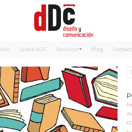
nicio
Sobre dDC
Servicios
Blog
Contac
Se
P
Fel
¡N
FE