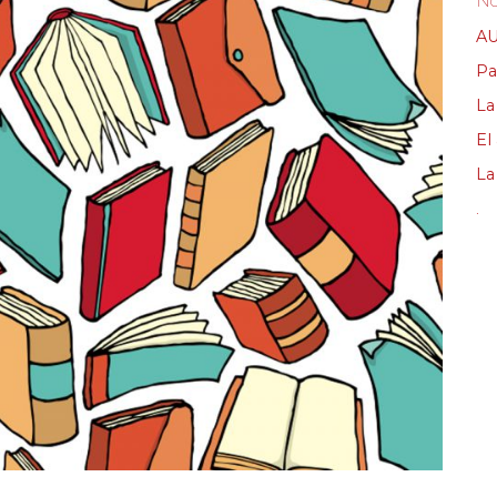
No
AU
Pa
La
El
La 
.