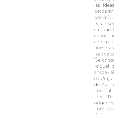
las idea
perderme
por mí”.
Paul: “So
cultivan 
conocimi
con las d
hombres.
las abeja
“Se conq
Miguel 
añade– e
su Quijot
de Austr
libro –al
idea” R
orígenes
libro –o