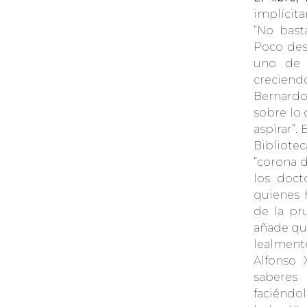
implícita
“No basta
Poco des
uno de 
crecien
Bernardo
sobre lo 
aspirar”. 
Bibliote
“corona 
los doct
quienes 
de la pru
añade que
lealmente
Alfonso 
saberes
faciéndol