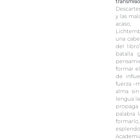
transmisi
Descarte
y las mal
acaso,
Lichtemb
una cabe
del libr
batalla
pensamie
formar e
de influ
fuerza –m
alma sin
lengua la
propaga y
palabra 
formarlo,
esplend
Academia