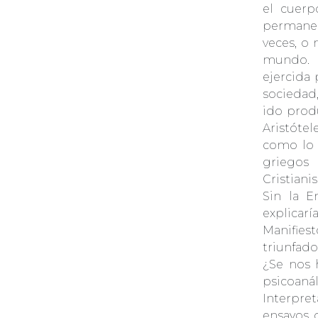
el cuerp
permanen
veces, o
mundo. 
ejercida 
sociedad
ido prod
Aristóte
como lo 
griegos
Cristian
Sin la E
explicarí
Manifie
triunfado
¿Se nos 
psicoanál
Interpre
ensayos 