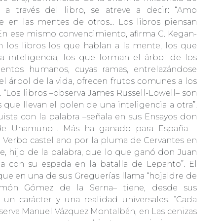
s a través del libro, se atreve a decir: “Amo
 en las mentes de otros… Los libros piensan
 En ese mismo convencimiento, afirma C. Kegan-
n los libros los que hablan a la mente, los que
la inteligencia, los que forman el árbol de los
entos humanos, cuyas ramas, entrelazándose
el árbol de la vida, ofrecen frutos comunes a los
 “Los libros –observa James Russell-Lowell– son
s que llevan el polen de una inteligencia a otra”.
uista con la palabra –señala en sus Ensayos don
de Unamuno–. Más ha ganado para España –
l Verbo castellano por la pluma de Cervantes en
e, hijo de la palabra, que lo que ganó don Juan
ia con su espada en la batalla de Lepanto”. El
 que en una de sus Greguerías llama “hojaldre de
amón Gómez de la Serna– tiene, desde sus
, un carácter y una realidad universales. “Cada
bserva Manuel Vázquez Montalbán, en Las cenizas