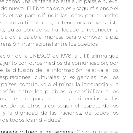
es como una ventana abierta a un paisaje nuevo,
o nuevo” El libro ha sido, es y seguirá siendo el
s eficaz para difundir las ideas por el ancho
 estos últimos años, tal tendencia universalista
úa, quizá porque se ha llegado a reconocer la
cia de la palabra impresa para promover la paz
rensión internacional entre los pueblos.
ación de la UNESCO de 1978 (art. III) afirma que
os, junto con otros medios de comunicación, por
 la difusión de la información relativa a los
 aspiraciones culturales y exigencias de los
 países, contribuye a eliminar la ignorancia y la
nsión entre los pueblos, a sensibilizar a los
nos de un país ante las exigencias y las
nes de los otros, a conseguir el respeto de los
 y la dignidad de las naciones, de todos los
 de todos los individuos”.
, morada y fuente de saberes.
Cicerón invitaba