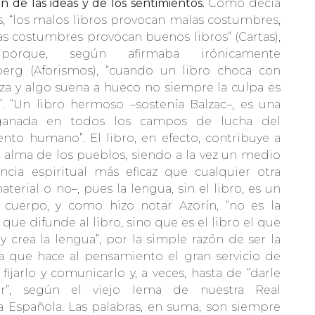
ón de las ideas y de los sentimientos.
Como decía
s, “los malos libros provocan malas costumbres,
as costumbres provocan buenos libros” (Cartas),
 porque, según afirmaba irónicamente
erg (Aforismos), “cuando un libro choca con
za y algo suena a hueco no siempre la culpa es
o”. “Un libro hermoso –sostenía Balzac–, es una
 ganada en todos los campos de lucha del
nto humano”. El libro, en efecto, contribuye a
l alma de los pueblos, siendo a la vez un medio
encia espiritual más eficaz que cualquier otra
aterial o no–, pues la lengua, sin el libro, es un
 cuerpo, y como hizo notar Azorín, “no es la
 que difunde al libro, sino que es el libro el que
 crea la lengua”, por la simple razón de ser la
la que hace al pensamiento el gran servicio de
 fijarlo y comunicarlo y, a veces, hasta de “darle
or”, según el viejo lema de nuestra Real
 Española. Las palabras, en suma, son siempre