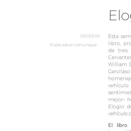
Elo
23/03/2015
Esta sema
libro, 
Publicado en
comunique
de tres 
Cervantes
William 
Garcila
homenaj
vehícul
sentimie
mejor– h
Elogio d
vehículo d
El libro