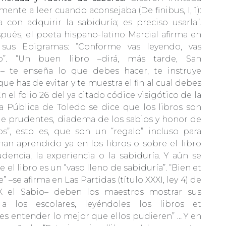
mente a leer cuando aconsejaba (De finibus, I, 1):
 con adquirir la sabiduría; es preciso usarla”.
pués, el poeta hispano-latino Marcial afirma en
sus Epigramas: “Conforme vas leyendo, vas
do”. “Un buen libro –dirá, más tarde, San
– te enseña lo que debes hacer, te instruye
que has de evitar y te muestra el fin al cual debes
En el folio 26 del ya citado códice visigótico de la
ca Pública de Toledo se dice que los libros son
de prudentes, diadema de los sabios y honor de
os”, esto es, que son un “regalo” incluso para
han aprendido ya en los libros o sobre el libro
dencia, la experiencia o la sabiduría. Y aún se
 el libro es un “vaso lleno de sabiduría”. “Bien et
” –se afirma en Las Partidas (título XXXI, ley 4) de
X el Sabio– deben los maestros mostrar sus
 a los escolares, leyéndoles los libros et
es entender lo mejor que ellos pudieren” … Y en