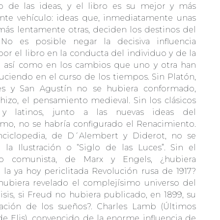
o de las ideas, y el libro es su mejor y más
te vehículo: ideas que, inmediatamente unas
 más lentamente otras, deciden los destinos del
No es posible negar la decisiva influencia
por el libro en la conducta del individuo y de la
, así como en los cambios que uno y otra han
uciendo en el curso de los tiempos. Sin Platón,
les y San Agustín no se hubiera conformado,
hizo, el pensamiento medieval. Sin los clásicos
 y latinos, junto a las nuevas ideas del
ismo, no se habría configurado el Renacimiento.
nciclopedia, de D´Alembert y Diderot, no se
a la Ilustración o “Siglo de las Luces”. Sin el
sto comunista, de Marx y Engels, ¿hubiera
 la ya hoy periclitada Revolución rusa de 1917?
hubiera revelado el complejísimo universo del
isis, si Freud no hubiera publicado, en 1899, su
tación de los sueños?. Charles Lamb (Últimos
de Elis), convencido de la enorme influencia de