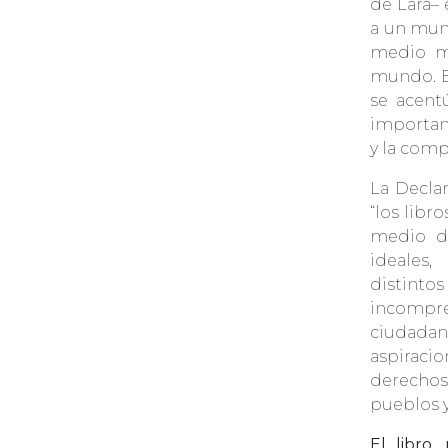
de Lara– 
a un mund
medio má
mundo. En
se acent
importan
y la comp
La Declar
“los libr
medio de
ideales,
distintos
incompre
ciudada
aspiracio
derechos
pueblos y
El libro